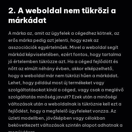
2. A weboldal nem tükrözi a
márkádat
A márka az, amit az ügyfelek a cégedhez kötnek, az
erős márka pedig azt jelenti, hogy ezek az
asszociációk egyértelműek. Mivel a weboldal segít
márkád képviseletében, ezért fontos, hogy tartalma
jó értelemben tükrözze azt. Ha a céged fejlődött és
nőtt az elmúlt néhány évben, akkor elképzelhető,
hogy a weboldal már nem tükrözi hűen a márkádat.
Lehet, hogy például most új termékeket vagy
szolgáltatásokat kínál a céged, vagy csak a meglévő
szolgáltatás minőség javult? Ezek után a minőségi
változások után a weboldalnak is tükröznie kell ezt a
fejlődést, hogy a megfelelő ügyfeleket vonzza. Az
üzleti modellben, jövőképben vagy célokban
bekövetkezett változások szintén alapot adhatnak a