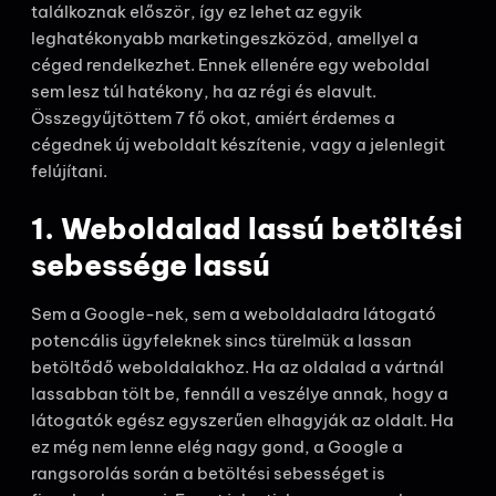
találkoznak először, így ez lehet az egyik
leghatékonyabb marketingeszközöd, amellyel a
céged rendelkezhet. Ennek ellenére egy weboldal
sem lesz túl hatékony, ha az régi és elavult.
Összegyűjtöttem 7 fő okot, amiért érdemes a
cégednek új weboldalt készítenie, vagy a jelenlegit
felújítani.
1. Weboldalad lassú betöltési
sebessége lassú
Sem a Google-nek, sem a weboldaladra látogató
potencális ügyfeleknek sincs türelmük a lassan
betöltődő weboldalakhoz. Ha az oldalad a vártnál
lassabban tölt be, fennáll a veszélye annak, hogy a
látogatók egész egyszerűen elhagyják az oldalt. Ha
ez még nem lenne elég nagy gond, a Google a
rangsorolás során a betöltési sebességet is