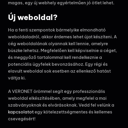
magas, egy új webhely egyértelműen jó ötlet lehet.
Új weboldal?
Ha a fenti szempontok bármelyike ​​elmondható
weboldaladról, akkor érdemes lehet újat készíteni. A
cég weboldalának olyannak kell lennie, amelyre
büszke lehetsz. Megfelelően kell képviselnie a céget,
és meggyőző tartalommal kell rendelkeznie a
potenciális ügyfelek bevonzásához. Egy régi és
elavult weboldal sok esetben az ellenkező hatást
váltja ki.
A VERONET örömmel segít egy professzionális
weboldal elkészítésében, amely megfelel a mai
szabványoknak és elvárásoknak. Vedd fel velünk a
kapcsolatot
egy kötelezettségmentes és kellemes
csevegésért!