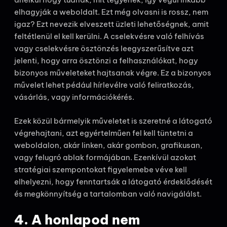
elhagyják a weboldalt. Ezt még olvasni is rossz, nem
igaz? Ezt nevezik elveszett üzleti lehetőségnek, amit
feltétlenül el kell kerülni. A cselekvésre való felhívás
vagy cselekvésre ösztönzés leegyszerűsítve azt
jelenti, hogy arra ösztönzi a felhasználókat, hogy
bizonyos műveleteket hajtsanak végre. Ez a bizonyos
művelet lehet pédául hírlevélre való feliratkozás,
vásárlás, vagy információkérés.
Ezek közül bármelyik műveletet is szeretné a látogató
végrehajtani, azt egyértelműen fel kell tüntetni a
weboldalon, akár linken, akár gombon, grafikusan,
vagy felugró ablak formájában. Ezenkívül azokat
stratégiai szempontokat figyelemebe véve kell
elhelyezni, hogy fenntartsák a látogató érdeklődését
és megkönnyítség a tartalomban való navigálálst.
4. A honlapod nem