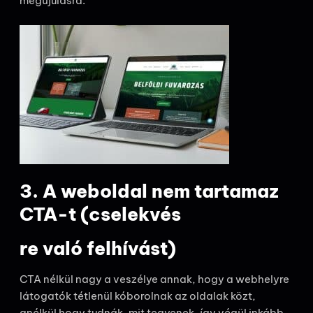
megújulásra.
3. A weboldal nem tartamaz
CTA-t (cselekvés
re való felhívást)
CTA nélkül nagy a veszélye annak, hogy a webhelyre
látogatók tétlenül kóborolnak az oldalak közt,
anélkül hogy tudnák, mit tegyenek, így végül inkább