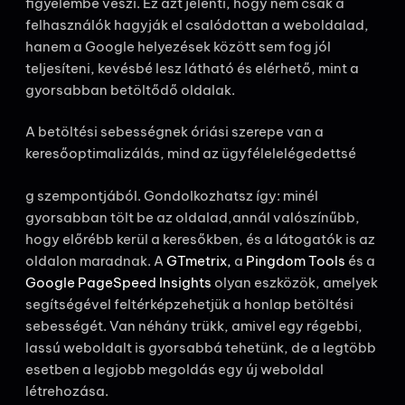
figyelembe veszi. Ez azt jelenti, hogy nem csak a
felhasználók hagyják el csalódottan a weboldalad,
hanem a Google helyezések között sem fog jól
teljesíteni, kevésbé lesz látható és elérhető, mint a
gyorsabban betöltődő oldalak.
A betöltési sebességnek óriási szerepe van a
keresőoptimalizálás, mind az ügyfélelelégedettsé
g szempontjából. Gondolkozhatsz így: minél
gyorsabban tölt be az oldalad,annál valószínűbb,
hogy előrébb kerül a keresőkben, és a látogatók is az
oldalon maradnak. A
GTmetrix,
a
Pingdom Tools
és a
Google PageSpeed Insights
olyan eszközök, amelyek
segítségével feltérképzehetjük a honlap betöltési
sebességét. Van néhány trükk, amivel egy régebbi,
lassú weboldalt is gyorsabbá tehetünk, de a legtöbb
esetben a legjobb megoldás egy új weboldal
létrehozása.