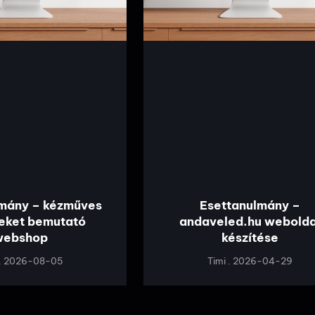
lmány – kézműves
Esettanulmány –
eket bemutató
andaveled.hu webolda
webshop
készítése
2026-08-05
Timi
2026-04-29