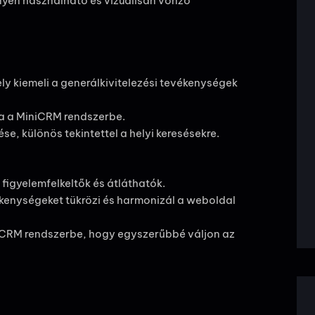
nyen használható és vizuálisan vonzó
ly kiemeli a generálkivitelezési tevékenységek
ja a MiniCRM rendszerbe.
e, különös tekintettel a helyi keresésekre.
figyelemfelkeltők és átláthatók.
ékenységeket tükrözi és harmonizál a weboldal
niCRM rendszerbe, hogy egyszerűbbé váljon az