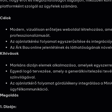
volt, hogy erőt és megbízhatóságot sugalljon, miközben kön
platformként szolgál az ügyfelek számára.
Célok
Modern, vizuálisan erőteljes weboldal létrehozása, ame
professzionalizmusát.
Az ajánlatkérési folyamat egyszerűsítése és integráció
Az Árk Bau online jelenlétének és láthatóságának növelés
Kihívások
Markáns dizájn elemek alkalmazása, amelyek egyszerre 
Egyedi logó tervezése, amely a generálkivitelezési tev
színvilágával.
Az ajánlatkérő folyamat gördülékeny integrálása a Mi
ügyfélkommunikáció.
Megoldás
1. Dizájn: