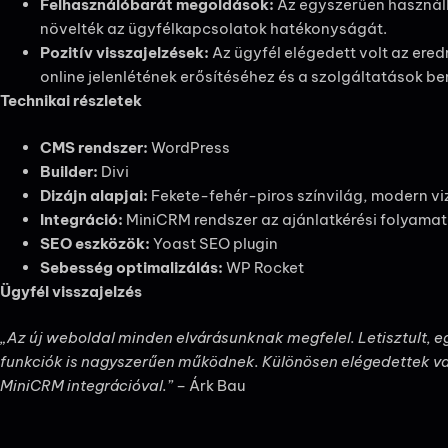
Felhasználóbarát megoldások:
Az egyszerűen használh
növelték az ügyfélkapcsolatok hatékonyságát.
Pozitív visszajelzések:
Az ügyfél elégedett volt az ere
online jelenlétének erősítéséhez és a szolgáltatások 
Technikai részletek
CMS rendszer:
WordPress
Builder:
Divi
Dizájn alapjai:
Fekete-fehér-piros színvilág, modern vi
Integráció:
MiniCRM rendszer az ajánlatkérési folyama
SEO eszközök:
Yoast SEO plugin
Sebesség optimalizálás:
WP Rocket
Ügyfél visszajelzés
„Az új weboldal minden elvárásunknak megfelel. Letisztult, e
funkciók is nagyszerűen működnek. Különösen elégedettek va
MiniCRM integrációval.”
– Árk Bau