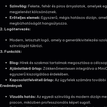
Színvilág:
Fekete, fehér és piros árnyalatok, amelyek e
megjelenést kölcsönöznek.
Erőteljes elemek:
Egyszerű, mégis hatásos dizájn, amel
megbízhatóságát hangsúlyozza.
2. Logótervezés:
Modern, letisztult logó, amely a generálkivitelezési sz
színvilágát tükrözi.
3. Funkciók:
Blog:
Hírek és szakmai tartalmak megosztása a célcsop
Ajánlatkérő űrlap:
Zökkenőmentesen integrálva a MiniC
egyszerű kiszolgálása érdekében.
Kapcsolatfelvételi űrlap:
Az ügyfelek számára további 
Eredmények
Vizuális hatás:
Az egyedi színvilág és modern dizájn m
piacon, miközben professzionális képet sugall.