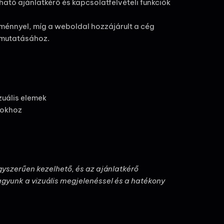
ató ajánlatkérő és kapcsolatfelvételi funkciók
dménnyel, míg a weboldal hozzájárult a cég
bemutatásához.
zuális elemek
tokhoz
gyszerűen kezelhető, és az ajánlatkérő
gyunk a vizuális megjelenéssel és a hatékony