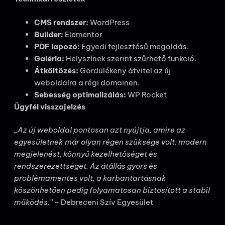
CMS rendszer:
WordPress
Builder:
Elementor
PDF lapozó:
Egyedi fejlesztésű megoldás.
Galéria:
Helyszínek szerint szűrhető funkció.
Átköltözés:
Gördülékeny átvitel az új
weboldalra a régi domainen.
Sebesség optimalizálás:
WP Rocket
Ügyfél visszajelzés
„Az új weboldal pontosan azt nyújtja, amire az
egyesületnek már olyan régen szüksége volt: modern
megjelenést, könnyű kezelhetőséget és
rendszerezettséget. Az átállás gyors és
problémamentes volt, a karbantartásnak
köszönhetően pedig folyamatosan biztosított a stabil
működés.”
– Debreceni Szív Egyesület